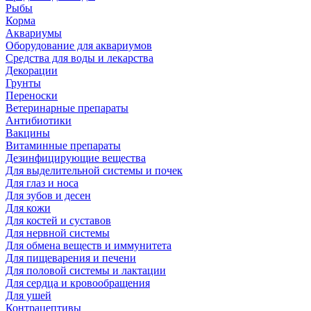
Рыбы
Корма
Аквариумы
Оборудование для аквариумов
Средства для воды и лекарства
Декорации
Грунты
Переноски
Ветеринарные препараты
Антибиотики
Вакцины
Витаминные препараты
Дезинфицирующие вещества
Для выделительной системы и почек
Для глаз и носа
Для зубов и десен
Для кожи
Для костей и суставов
Для нервной системы
Для обмена веществ и иммунитета
Для пищеварения и печени
Для половой системы и лактации
Для сердца и кровообращения
Для ушей
Контрацептивы