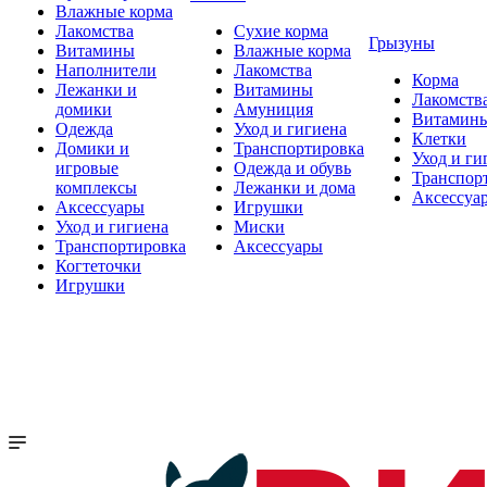
Влажные корма
Лакомства
Сухие корма
Грызуны
Витамины
Влажные корма
Наполнители
Лакомства
Корма
Лежанки и
Витамины
Лакомств
домики
Амуниция
Витамин
Одежда
Уход и гигиена
Клетки
Домики и
Транспортировка
Уход и ги
игровые
Одежда и обувь
Транспор
комплексы
Лежанки и дома
Аксессуа
Аксессуары
Игрушки
Уход и гигиена
Миски
Транспортировка
Аксессуары
Когтеточки
Игрушки