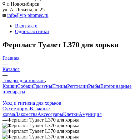
г. Новосибирск,
ул. А. Лежена, д. 25
info@vip-pitomec.ru
Вконтакте
Одноклассники
Ферпласт Туалет L370 для хорька
Главная
—
Каталог
—
Товары для хорьков
Кошки
Собаки
Грызуны
Птицы
Рептилии
Рыбы
Ветеринарные
препараты
—
Уход и гигиена для хорьков
Сухие корма
Влажные
корма
Лакомства
Аксессуары
Клетки
Амуниция
—
Ферпласт Туалет L370 для хорька