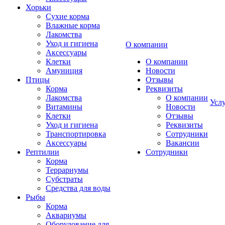
Хорьки
Сухие корма
Влажные корма
Лакомства
Уход и гигиена
О компании
Аксессуары
Клетки
О компании
Амуниция
Новости
Птицы
Отзывы
Корма
Реквизиты
Лакомства
О компании
Усл
Витамины
Новости
Клетки
Отзывы
Уход и гигиена
Реквизиты
Транспортировка
Сотрудники
Аксессуары
Вакансии
Рептилии
Сотрудники
Корма
Террариумы
Субстраты
Средства для воды
Рыбы
Корма
Аквариумы
Оборудование для