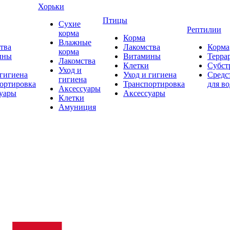
Хорьки
Птицы
Сухие
Рептилии
корма
Корма
Влажные
тва
Лакомства
Корма
корма
ины
Витамины
Терра
Лакомства
Клетки
Субст
Уход и
 гигиена
Уход и гигиена
Средс
гигиена
ортировка
Транспортировка
для в
Аксессуары
уары
Аксессуары
Клетки
Амуниция