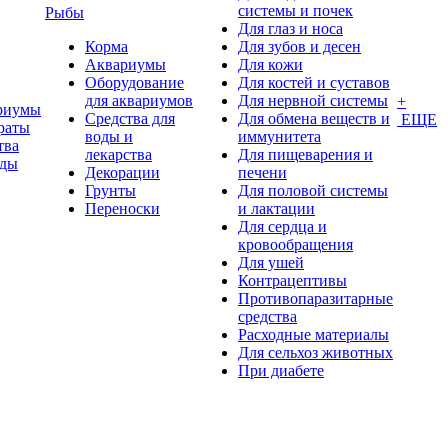
системы и почек
Рыбы
Для глаз и носа
Корма
Для зубов и десен
Аквариумы
Для кожи
Оборудование
Для костей и суставов
для аквариумов
Для нервной системы
+
риумы
Средства для
Для обмена веществ и
ЕЩЕ
раты
воды и
иммунитета
тва
лекарства
Для пищеварения и
оды
Декорации
печени
Грунты
Для половой системы
Переноски
и лактации
Для сердца и
кровообращения
Для ушей
Контрацептивы
Противопаразитарные
средства
Расходные материалы
Для сельхоз животных
При диабете