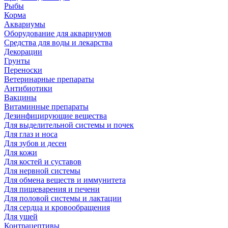
Рыбы
Корма
Аквариумы
Оборудование для аквариумов
Средства для воды и лекарства
Декорации
Грунты
Переноски
Ветеринарные препараты
Антибиотики
Вакцины
Витаминные препараты
Дезинфицирующие вещества
Для выделительной системы и почек
Для глаз и носа
Для зубов и десен
Для кожи
Для костей и суставов
Для нервной системы
Для обмена веществ и иммунитета
Для пищеварения и печени
Для половой системы и лактации
Для сердца и кровообращения
Для ушей
Контрацептивы