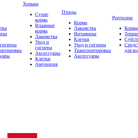
Хорьки
Птицы
Сухие
Рептилии
корма
Корма
Влажные
тва
Лакомства
Корма
корма
ины
Витамины
Терра
Лакомства
Клетки
Субст
Уход и
 гигиена
Уход и гигиена
Средс
гигиена
ортировка
Транспортировка
для в
Аксессуары
уары
Аксессуары
Клетки
Амуниция