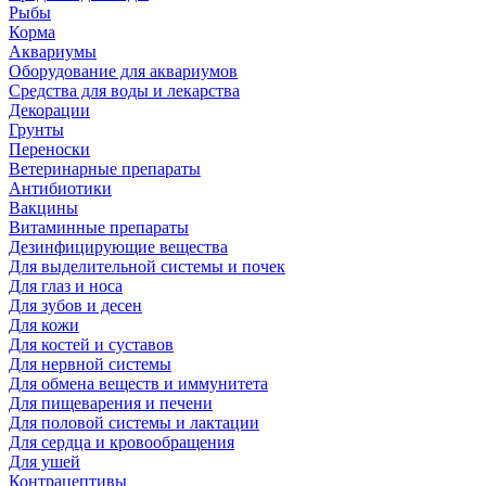
Рыбы
Корма
Аквариумы
Оборудование для аквариумов
Средства для воды и лекарства
Декорации
Грунты
Переноски
Ветеринарные препараты
Антибиотики
Вакцины
Витаминные препараты
Дезинфицирующие вещества
Для выделительной системы и почек
Для глаз и носа
Для зубов и десен
Для кожи
Для костей и суставов
Для нервной системы
Для обмена веществ и иммунитета
Для пищеварения и печени
Для половой системы и лактации
Для сердца и кровообращения
Для ушей
Контрацептивы