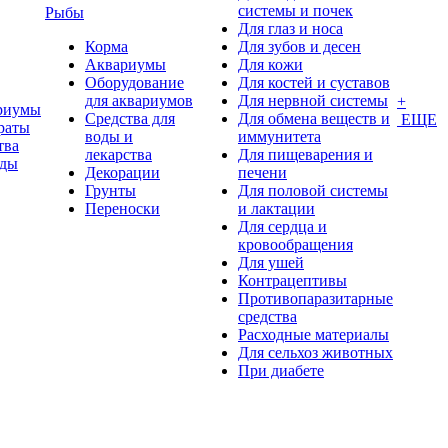
системы и почек
Рыбы
Для глаз и носа
Корма
Для зубов и десен
Аквариумы
Для кожи
Оборудование
Для костей и суставов
для аквариумов
Для нервной системы
+
риумы
Средства для
Для обмена веществ и
ЕЩЕ
раты
воды и
иммунитета
тва
лекарства
Для пищеварения и
оды
Декорации
печени
Грунты
Для половой системы
Переноски
и лактации
Для сердца и
кровообращения
Для ушей
Контрацептивы
Противопаразитарные
средства
Расходные материалы
Для сельхоз животных
При диабете