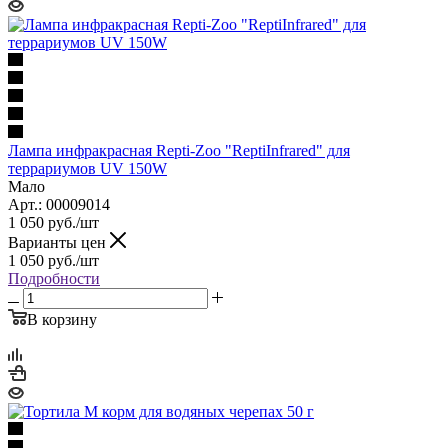
Лампа инфракрасная Repti-Zoo "ReptiInfrared" для
террариумов UV 150W
Мало
Арт.: 00009014
1 050
руб.
/шт
Варианты цен
1 050
руб.
/шт
Подробности
В корзину