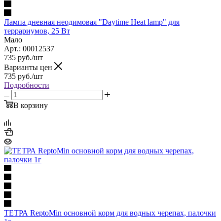
Лампа дневная неодимовая "Daytime Heat lamp" для
террариумов, 25 Вт
Мало
Арт.: 00012537
735
руб.
/шт
Варианты цен
735
руб.
/шт
Подробности
В корзину
ТЕТРА ReptoMin основной корм для водных черепах, палочки