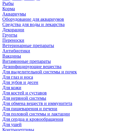
Рыбы
Корма
Аквариумы
Оборудование для аквариумов
Средства для воды и лекарства
Декорации
Грунты
Переноски
Ветеринарные препараты
Антибиотики
Вакцины
Витаминные препараты
Дезинфицирующие вещества
Для выделительной системы и почек
Для глаз и носа
Для зубов и десен
Для кожи
Для костей и суставов
Для нервной системы
Для обмена веществ и иммунитета
Для пищеварения и печени
Для половой системы и лактации
Для сердца и кровообращения
Для ушей
Контрацептивы