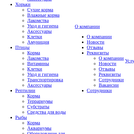
Хорьки
Сухие корма
Влажные корма
Лакомства
Уход и гигиена
О компании
Аксессуары
Клетки
О компании
Амуниция
Новости
Птицы
Отзывы
Корма
Реквизиты
Лакомства
О компании
Усл
Витамины
Новости
Клетки
Отзывы
Уход и гигиена
Реквизиты
Транспортировка
Сотрудники
Аксессуары
Вакансии
Рептилии
Сотрудники
Корма
Террариумы
Субстраты
Средства для воды
Рыбы
Корма
Аквариумы
Оборудование для