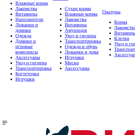
Влажные корма
Лакомства
Сухие корма
Грызуны
Витамины
Влажные корма
Наполнители
Лакомства
Корма
Лежанки и
Витамины
Лакомств
домики
Амуниция
Витамин
Одежда
Уход и гигиена
Клетки
Домики и
Транспортировка
Уход и ги
игровые
Одежда и обувь
Транспор
комплексы
Лежанки и дома
Аксессуа
Аксессуары
Игрушки
Уход и гигиена
Миски
Транспортировка
Аксессуары
Когтеточки
Игрушки