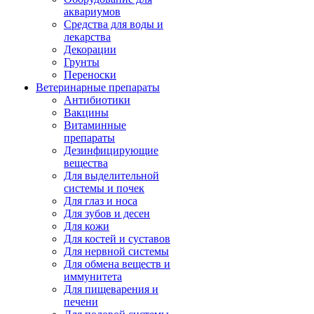
аквариумов
Средства для воды и
лекарства
Декорации
Грунты
Переноски
Ветеринарные препараты
Антибиотики
Вакцины
Витаминные
препараты
Дезинфицирующие
вещества
Для выделительной
системы и почек
Для глаз и носа
Для зубов и десен
Для кожи
Для костей и суставов
Для нервной системы
Для обмена веществ и
иммунитета
Для пищеварения и
печени