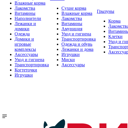
Влажные корма
Лакомства
Сухие корма
Грызуны
Витамины
Влажные корма
Наполнители
Лакомства
Корма
Лежанки и
Витамины
Лакомств
домики
Амуниция
Витамин
Одежда
Уход и гигиена
Клетки
Домики и
Транспортировка
Уход и ги
игровые
Одежда и обувь
Транспор
комплексы
Лежанки и дома
Аксессуа
Аксессуары
Игрушки
Уход и гигиена
Миски
Транспортировка
Аксессуары
Когтеточки
Игрушки