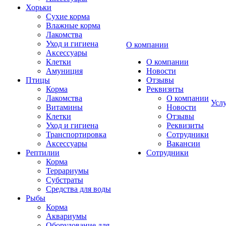
Хорьки
Сухие корма
Влажные корма
Лакомства
Уход и гигиена
О компании
Аксессуары
Клетки
О компании
Амуниция
Новости
Птицы
Отзывы
Корма
Реквизиты
Лакомства
О компании
Усл
Витамины
Новости
Клетки
Отзывы
Уход и гигиена
Реквизиты
Транспортировка
Сотрудники
Аксессуары
Вакансии
Рептилии
Сотрудники
Корма
Террариумы
Субстраты
Средства для воды
Рыбы
Корма
Аквариумы
Оборудование для