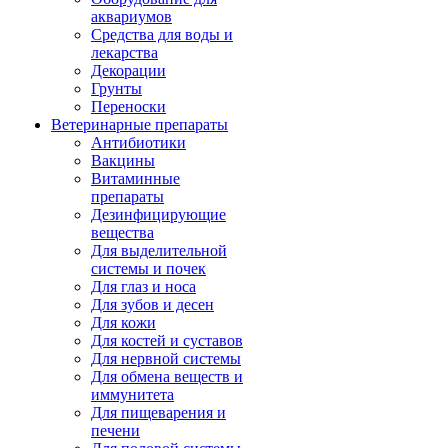
аквариумов
Средства для воды и
лекарства
Декорации
Грунты
Переноски
Ветеринарные препараты
Антибиотики
Вакцины
Витаминные
препараты
Дезинфицирующие
вещества
Для выделительной
системы и почек
Для глаз и носа
Для зубов и десен
Для кожи
Для костей и суставов
Для нервной системы
Для обмена веществ и
иммунитета
Для пищеварения и
печени