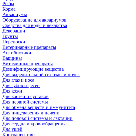
Рыбы
Корма
Аквариумы
Оборудование для аквариумов
Средства для воды и лекарства
Декорации
Грунты
Переноски
Ветеринарные препараты
Антибиотики
Вакцины
Витаминные препараты
Дезинфицирующие вещества
Для выделительной системы и почек
Для глаз и носа
Для зубов и десен
Для кожи
Для костей и суставов
Для нервной системы
Для обмена веществ и иммунитета
Для пищеварения и печени
Для половой системы и лактации
Для сердца и кровообращения
Для ушей
Контрацептивы