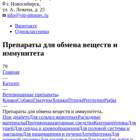
г. Новосибирск,
ул. А. Лежена, д. 25
info@vip-pitomec.ru
Вконтакте
Одноклассники
Препараты для обмена веществ и
иммунитета
79
Главная
—
Каталог
—
Ветеринарные препараты
Кошки
Собаки
Грызуны
Хорьки
Птицы
Рептилии
Рыбы
—
Препараты для обмена веществ и иммунитета
При диабете
Для сельхоз животных
Расходные
материалы
Противопаразитарные средства
Контрацептивы
Для
ушей
Для сердца и кровообращения
Для половой системы и
лактации
Для пищеварения и печени
Антибиотики
Для
нервной системы
Для костей и суставов
Для кожи
Для зубов и