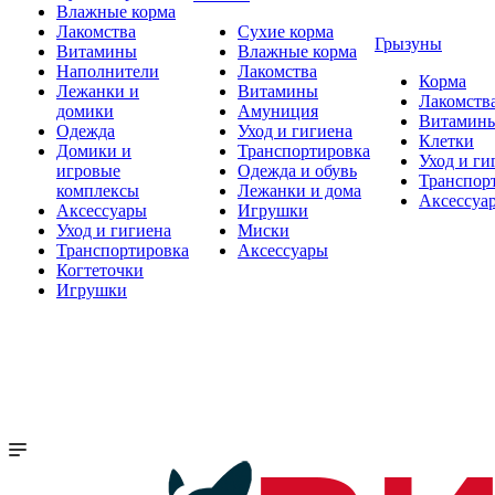
Влажные корма
Лакомства
Сухие корма
Грызуны
Витамины
Влажные корма
Наполнители
Лакомства
Корма
Лежанки и
Витамины
Лакомств
домики
Амуниция
Витамин
Одежда
Уход и гигиена
Клетки
Домики и
Транспортировка
Уход и ги
игровые
Одежда и обувь
Транспор
комплексы
Лежанки и дома
Аксессуа
Аксессуары
Игрушки
Уход и гигиена
Миски
Транспортировка
Аксессуары
Когтеточки
Игрушки