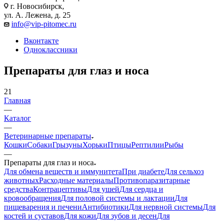
г. Новосибирск,
ул. А. Лежена, д. 25
info@vip-pitomec.ru
Вконтакте
Одноклассники
Препараты для глаз и носа
21
Главная
—
Каталог
—
Ветеринарные препараты
Кошки
Собаки
Грызуны
Хорьки
Птицы
Рептилии
Рыбы
—
Препараты для глаз и носа
Для обмена веществ и иммунитета
При диабете
Для сельхоз
животных
Расходные материалы
Противопаразитарные
средства
Контрацептивы
Для ушей
Для сердца и
кровообращения
Для половой системы и лактации
Для
пищеварения и печени
Антибиотики
Для нервной системы
Для
костей и суставов
Для кожи
Для зубов и десен
Для