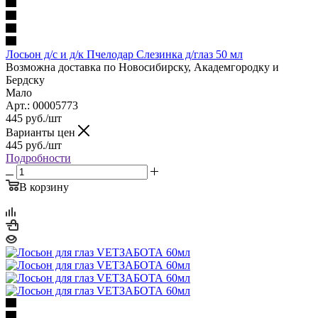
Лосьон д/с и д/к Пчелодар Слезинка д/глаз 50 мл
Возможна доставка по Новосибирску, Академгородку и
Бердску
Мало
Арт.: 00005773
445
руб.
/шт
Варианты цен
445
руб.
/шт
Подробности
В корзину