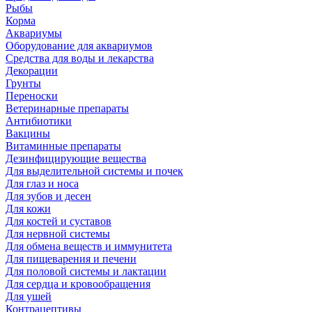
Рыбы
Корма
Аквариумы
Оборудование для аквариумов
Средства для воды и лекарства
Декорации
Грунты
Переноски
Ветеринарные препараты
Антибиотики
Вакцины
Витаминные препараты
Дезинфицирующие вещества
Для выделительной системы и почек
Для глаз и носа
Для зубов и десен
Для кожи
Для костей и суставов
Для нервной системы
Для обмена веществ и иммунитета
Для пищеварения и печени
Для половой системы и лактации
Для сердца и кровообращения
Для ушей
Контрацептивы