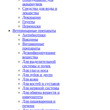
аквариумов
Средства для воды и
лекарства
Декорации
Грунты
Переноски
Ветеринарные препараты
Антибиотики
Вакцины
Витаминные
препараты
Дезинфицирующие
вещества
Для выделительной
системы и почек
Для глаз и носа
Для зубов и десен
Для кожи
Для костей и суставов
Для нервной системы
Для обмена веществ и
иммунитета
Для пищеварения и
печени