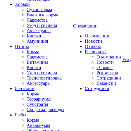
Хорьки
Сухие корма
Влажные корма
Лакомства
Уход и гигиена
О компании
Аксессуары
Клетки
О компании
Амуниция
Новости
Птицы
Отзывы
Корма
Реквизиты
Лакомства
О компании
Усл
Витамины
Новости
Клетки
Отзывы
Уход и гигиена
Реквизиты
Транспортировка
Сотрудники
Аксессуары
Вакансии
Рептилии
Сотрудники
Корма
Террариумы
Субстраты
Средства для воды
Рыбы
Корма
Аквариумы
Оборудование для