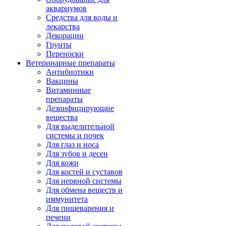
аквариумов
Средства для воды и
лекарства
Декорации
Грунты
Переноски
Ветеринарные препараты
Антибиотики
Вакцины
Витаминные
препараты
Дезинфицирующие
вещества
Для выделительной
системы и почек
Для глаз и носа
Для зубов и десен
Для кожи
Для костей и суставов
Для нервной системы
Для обмена веществ и
иммунитета
Для пищеварения и
печени