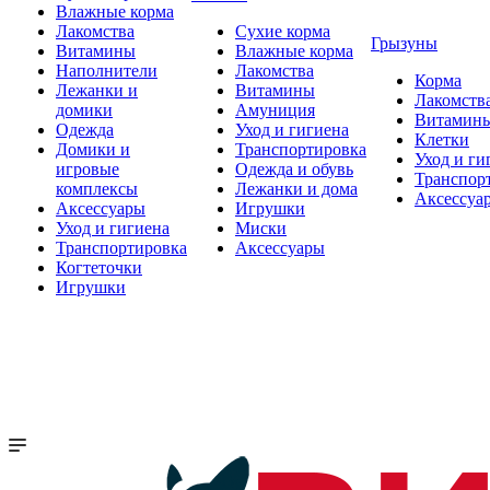
Влажные корма
Лакомства
Сухие корма
Грызуны
Витамины
Влажные корма
Наполнители
Лакомства
Корма
Лежанки и
Витамины
Лакомств
домики
Амуниция
Витамин
Одежда
Уход и гигиена
Клетки
Домики и
Транспортировка
Уход и ги
игровые
Одежда и обувь
Транспор
комплексы
Лежанки и дома
Аксессуа
Аксессуары
Игрушки
Уход и гигиена
Миски
Транспортировка
Аксессуары
Когтеточки
Игрушки