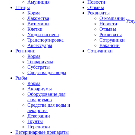
Амуниция
Новости
Птицы
Отзывы
Корма
Реквизиты
Лакомства
О компании
Усл
Витамины
Новости
Клетки
Отзывы
Уход и гигиена
Реквизиты
Транспортировка
Сотрудники
Аксессуары
Вакансии
Рептилии
Сотрудники
Корма
Террариумы
Субстраты
Средства для воды
Рыбы
Корма
Аквариумы
Оборудование для
аквариумов
Средства для воды и
лекарства
Декорации
Грунты
Переноски
Ветеринарные препараты