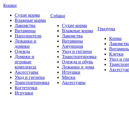
Кошки
Сухие корма
Собаки
Влажные корма
Лакомства
Сухие корма
Грызуны
Витамины
Влажные корма
Наполнители
Лакомства
Корма
Лежанки и
Витамины
Лакомств
домики
Амуниция
Витамин
Одежда
Уход и гигиена
Клетки
Домики и
Транспортировка
Уход и ги
игровые
Одежда и обувь
Транспор
комплексы
Лежанки и дома
Аксессуа
Аксессуары
Игрушки
Уход и гигиена
Миски
Транспортировка
Аксессуары
Когтеточки
Игрушки