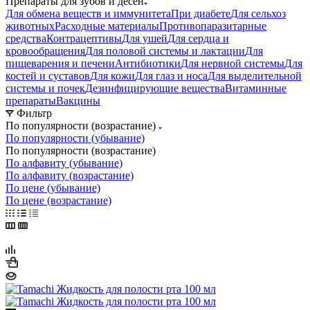
Препараты для зубов и десен
Для обмена веществ и иммунитета
При диабете
Для сельхоз
животных
Расходные материалы
Противопаразитарные
средства
Контрацептивы
Для ушей
Для сердца и
кровообращения
Для половой системы и лактации
Для
пищеварения и печени
Антибиотики
Для нервной системы
Для
костей и суставов
Для кожи
Для глаз и носа
Для выделительной
системы и почек
Дезинфицирующие вещества
Витаминные
препараты
Вакцины
Фильтр
По популярности (возрастание)
По популярности (убывание)
По популярности (возрастание)
По алфавиту (убывание)
По алфавиту (возрастание)
По цене (убывание)
По цене (возрастание)