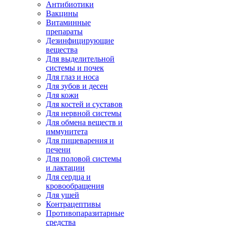
Антибиотики
Вакцины
Витаминные
препараты
Дезинфицирующие
вещества
Для выделительной
системы и почек
Для глаз и носа
Для зубов и десен
Для кожи
Для костей и суставов
Для нервной системы
Для обмена веществ и
иммунитета
Для пищеварения и
печени
Для половой системы
и лактации
Для сердца и
кровообращения
Для ушей
Контрацептивы
Противопаразитарные
средства