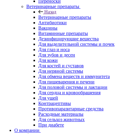
Переноски
Ветеринарные препараты
Назад
Ветеринарные препараты
Антибиотики
Вакцины
Витаминные препараты
Дезинфицирующие вещества
Для выделительной системы и почек
Для глаз и носа
Для зубов и десен
Для кожи
Для костей и суставов
Для нервной системы
Для обмена веществ и иммунитета
Для пищеварения и печени
Для половой системы и лактации
Для сердца и кровообращения
Для ушей
Контрацептивы
Противопаразитарные средства
Расходные материалы
Для сельхоз животных
При диабете
О компании