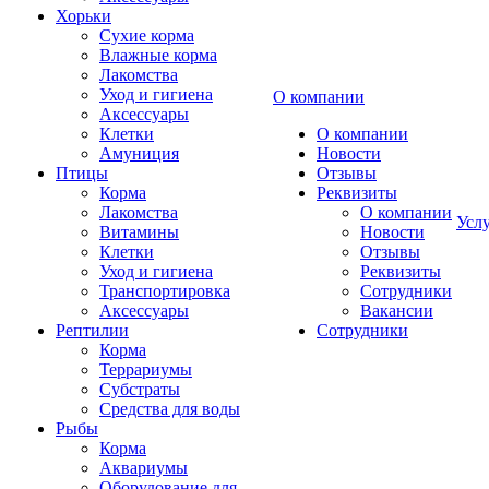
Хорьки
Сухие корма
Влажные корма
Лакомства
Уход и гигиена
О компании
Аксессуары
Клетки
О компании
Амуниция
Новости
Птицы
Отзывы
Корма
Реквизиты
Лакомства
О компании
Усл
Витамины
Новости
Клетки
Отзывы
Уход и гигиена
Реквизиты
Транспортировка
Сотрудники
Аксессуары
Вакансии
Рептилии
Сотрудники
Корма
Террариумы
Субстраты
Средства для воды
Рыбы
Корма
Аквариумы
Оборудование для