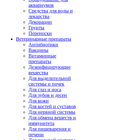
аквариумов
Средства для воды и
лекарства
Декорации
Грунты
Переноски
Ветеринарные препараты
Антибиотики
Вакцины
Витаминные
препараты
Дезинфицирующие
вещества
Для выделительной
системы и почек
Для глаз и носа
Для зубов и десен
Для кожи
Для костей и суставов
Для нервной системы
Для обмена веществ и
иммунитета
Для пищеварения и
печени