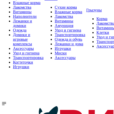
Влажные корма
Лакомства
Сухие корма
Грызуны
Витамины
Влажные корма
Наполнители
Лакомства
Корма
Лежанки и
Витамины
Лакомств
домики
Амуниция
Витамин
Одежда
Уход и гигиена
Клетки
Домики и
Транспортировка
Уход и ги
игровые
Одежда и обувь
Транспор
комплексы
Лежанки и дома
Аксессуа
Аксессуары
Игрушки
Уход и гигиена
Миски
Транспортировка
Аксессуары
Когтеточки
Игрушки