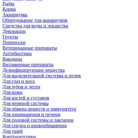
Рыбы
Корма
Аквариумы
Оборудование для аквариумов
Средства для воды и лекарства
Декорации
Грунты
Переноски
Ветеринарные препараты
Антибиотики
Вакцины
Витаминные препараты
Дезинфицирующие вещества
Для выделительной системы и почек
Для глаз и носа
Для зубов и десен
Для кожи
Для костей и суставов
Для нервной системы
Для обмена веществ и иммунитета
Для пищеварения и печени
Для половой системы и лактации
Для сердца и кровообращения
Для ушей
Контрацептивы