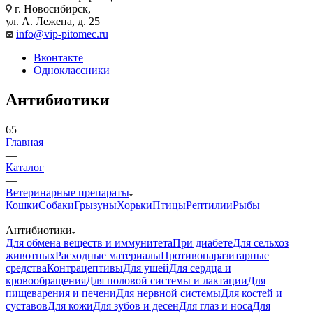
г. Новосибирск,
ул. А. Лежена, д. 25
info@vip-pitomec.ru
Вконтакте
Одноклассники
Антибиотики
65
Главная
—
Каталог
—
Ветеринарные препараты
Кошки
Собаки
Грызуны
Хорьки
Птицы
Рептилии
Рыбы
—
Антибиотики
Для обмена веществ и иммунитета
При диабете
Для сельхоз
животных
Расходные материалы
Противопаразитарные
средства
Контрацептивы
Для ушей
Для сердца и
кровообращения
Для половой системы и лактации
Для
пищеварения и печени
Для нервной системы
Для костей и
суставов
Для кожи
Для зубов и десен
Для глаз и носа
Для