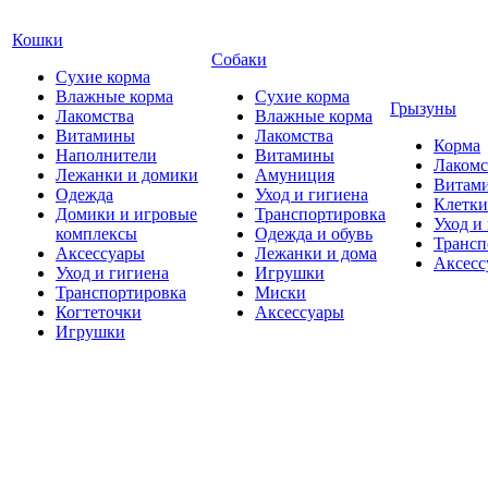
Кошки
Собаки
Сухие корма
Влажные корма
Сухие корма
Грызуны
Лакомства
Влажные корма
Витамины
Лакомства
Корма
Наполнители
Витамины
Лакомс
Лежанки и домики
Амуниция
Витам
Одежда
Уход и гигиена
Клетки
Домики и игровые
Транспортировка
Уход и
комплексы
Одежда и обувь
Трансп
Аксессуары
Лежанки и дома
Аксесс
Уход и гигиена
Игрушки
Транспортировка
Миски
Когтеточки
Аксессуары
Игрушки