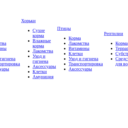
Хорьки
Птицы
Сухие
Рептилии
корма
Корма
Влажные
тва
Лакомства
Корма
корма
ины
Витамины
Терра
Лакомства
Клетки
Субст
Уход и
 гигиена
Уход и гигиена
Средс
гигиена
ортировка
Транспортировка
для в
Аксессуары
уары
Аксессуары
Клетки
Амуниция