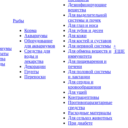
Дезинфицирующие
вещества
Для выделительной
системы и почек
Рыбы
Для глаз и носа
Корма
Для зубов и десен
Аквариумы
Для кожи
Оборудование
Для костей и суставов
для аквариумов
Для нервной системы
+
риумы
Средства для
Для обмена веществ и
ЕЩЕ
раты
воды и
иммунитета
тва
лекарства
Для пищеварения и
оды
Декорации
печени
Грунты
Для половой системы
Переноски
и лактации
Для сердца и
кровообращения
Для ушей
Контрацептивы
Противопаразитарные
средства
Расходные материалы
Для сельхоз животных
При диабете