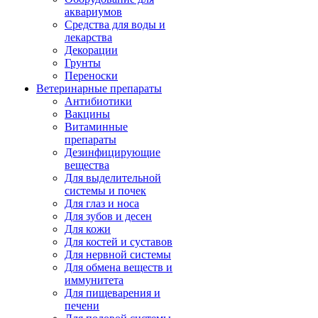
аквариумов
Средства для воды и
лекарства
Декорации
Грунты
Переноски
Ветеринарные препараты
Антибиотики
Вакцины
Витаминные
препараты
Дезинфицирующие
вещества
Для выделительной
системы и почек
Для глаз и носа
Для зубов и десен
Для кожи
Для костей и суставов
Для нервной системы
Для обмена веществ и
иммунитета
Для пищеварения и
печени