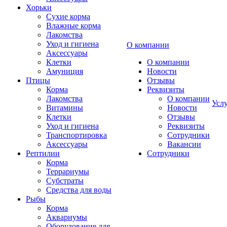
Хорьки
Сухие корма
Влажные корма
Лакомства
Уход и гигиена
О компании
Аксессуары
Клетки
О компании
Амуниция
Новости
Птицы
Отзывы
Корма
Реквизиты
Лакомства
О компании
Усл
Витамины
Новости
Клетки
Отзывы
Уход и гигиена
Реквизиты
Транспортировка
Сотрудники
Аксессуары
Вакансии
Рептилии
Сотрудники
Корма
Террариумы
Субстраты
Средства для воды
Рыбы
Корма
Аквариумы
Оборудование для