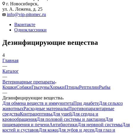
г. Новосибирск,
ул. А. Лежена, д. 25
info@vip-pitomec.ru
Вконтакте
Одноклассники
Дезинфицирующие вещества
4
Главная
—
Каталог
—
Ветеринарные препараты
Кошки
Собаки
Грызуны
Хорьки
Птицы
Рептилии
Рыбы
—
Дезинфицирующие вещества
Для обмена веществ и иммунитета
При диабете
Для сельхоз
животных
Расходные материалы
Противопаразитарные
средства
Контрацептивы
Для ушей
Для сердца и
кровообращения
Для половой системы и лактации
Для
пищеварения и печени
Антибиотики
Для нервной системы
Для
костей и суставов
Для кожи
Для зубов и десен
Для глаз и