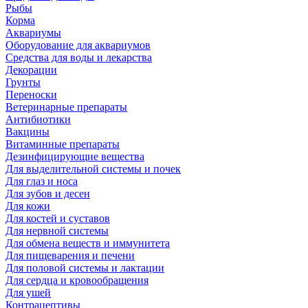
Рыбы
Корма
Аквариумы
Оборудование для аквариумов
Средства для воды и лекарства
Декорации
Грунты
Переноски
Ветеринарные препараты
Антибиотики
Вакцины
Витаминные препараты
Дезинфицирующие вещества
Для выделительной системы и почек
Для глаз и носа
Для зубов и десен
Для кожи
Для костей и суставов
Для нервной системы
Для обмена веществ и иммунитета
Для пищеварения и печени
Для половой системы и лактации
Для сердца и кровообращения
Для ушей
Контрацептивы