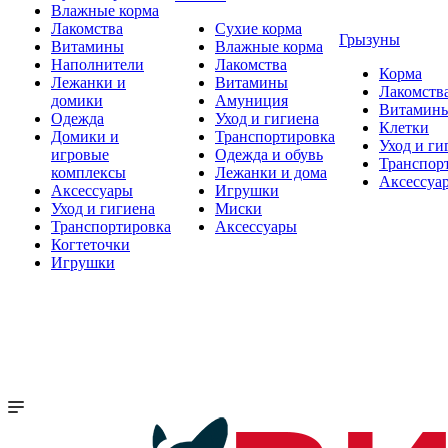
Влажные корма
Лакомства
Сухие корма
Грызуны
Витамины
Влажные корма
Наполнители
Лакомства
Корма
Лежанки и
Витамины
Лакомств
домики
Амуниция
Витамин
Одежда
Уход и гигиена
Клетки
Домики и
Транспортировка
Уход и ги
игровые
Одежда и обувь
Транспор
комплексы
Лежанки и дома
Аксессуа
Аксессуары
Игрушки
Уход и гигиена
Миски
Транспортировка
Аксессуары
Когтеточки
Игрушки