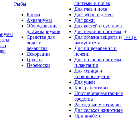
системы и почек
Рыбы
Для глаз и носа
Корма
Для зубов и десен
Аквариумы
Для кожи
Оборудование
Для костей и суставов
для аквариумов
Для нервной системы
+
риумы
Средства для
Для обмена веществ и
ЕЩЕ
раты
воды и
иммунитета
тва
лекарства
Для пищеварения и
оды
Декорации
печени
Грунты
Для половой системы
Переноски
и лактации
Для сердца и
кровообращения
Для ушей
Контрацептивы
Противопаразитарные
средства
Расходные материалы
Для сельхоз животных
При диабете