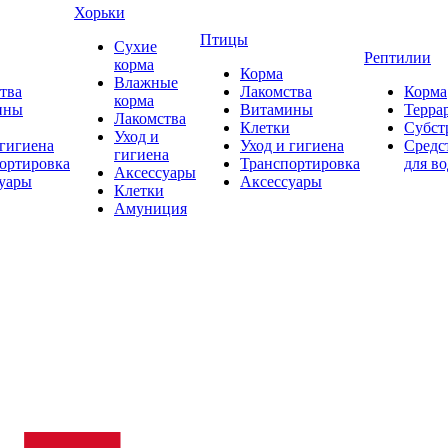
Хорьки
Птицы
Сухие
Рептилии
корма
Корма
Влажные
тва
Лакомства
Корма
корма
ины
Витамины
Терра
Лакомства
Клетки
Субст
Уход и
 гигиена
Уход и гигиена
Средс
гигиена
ортировка
Транспортировка
для в
Аксессуары
уары
Аксессуары
Клетки
Амуниция