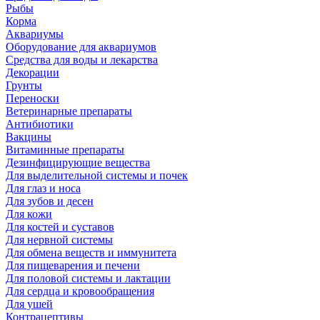
Рыбы
Корма
Аквариумы
Оборудование для аквариумов
Средства для воды и лекарства
Декорации
Грунты
Переноски
Ветеринарные препараты
Антибиотики
Вакцины
Витаминные препараты
Дезинфицирующие вещества
Для выделительной системы и почек
Для глаз и носа
Для зубов и десен
Для кожи
Для костей и суставов
Для нервной системы
Для обмена веществ и иммунитета
Для пищеварения и печени
Для половой системы и лактации
Для сердца и кровообращения
Для ушей
Контрацептивы