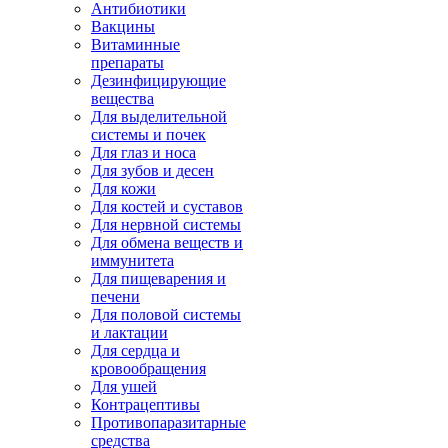
Антибиотики
Вакцины
Витаминные
препараты
Дезинфицирующие
вещества
Для выделительной
системы и почек
Для глаз и носа
Для зубов и десен
Для кожи
Для костей и суставов
Для нервной системы
Для обмена веществ и
иммунитета
Для пищеварения и
печени
Для половой системы
и лактации
Для сердца и
кровообращения
Для ушей
Контрацептивы
Противопаразитарные
средства