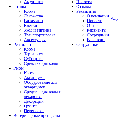
Амуниция
Новости
Птицы
Отзывы
Корма
Реквизиты
Лакомства
О компании
Усл
Витамины
Новости
Клетки
Отзывы
Уход и гигиена
Реквизиты
Транспортировка
Сотрудники
Аксессуары
Вакансии
Рептилии
Сотрудники
Корма
Террариумы
Субстраты
Средства для воды
Рыбы
Корма
Аквариумы
Оборудование для
аквариумов
Средства для воды и
лекарства
Декорации
Грунты
Переноски
Ветеринарные препараты