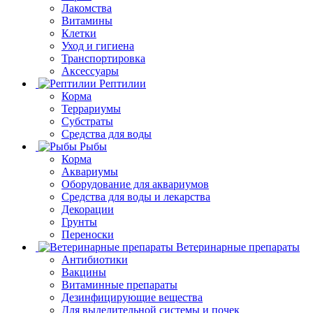
Лакомства
Витамины
Клетки
Уход и гигиена
Транспортировка
Аксессуары
Рептилии
Корма
Террариумы
Субстраты
Средства для воды
Рыбы
Корма
Аквариумы
Оборудование для аквариумов
Средства для воды и лекарства
Декорации
Грунты
Переноски
Ветеринарные препараты
Антибиотики
Вакцины
Витаминные препараты
Дезинфицирующие вещества
Для выделительной системы и почек