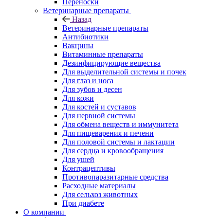
Переноски
Ветеринарные препараты
Назад
Ветеринарные препараты
Антибиотики
Вакцины
Витаминные препараты
Дезинфицирующие вещества
Для выделительной системы и почек
Для глаз и носа
Для зубов и десен
Для кожи
Для костей и суставов
Для нервной системы
Для обмена веществ и иммунитета
Для пищеварения и печени
Для половой системы и лактации
Для сердца и кровообращения
Для ушей
Контрацептивы
Противопаразитарные средства
Расходные материалы
Для сельхоз животных
При диабете
О компании