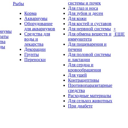
системы и почек
Рыбы
Для глаз и носа
Корма
Для зубов и десен
Аквариумы
Для кожи
Оборудование
Для костей и суставов
для аквариумов
Для нервной системы
+
риумы
Средства для
Для обмена веществ и
ЕЩЕ
раты
воды и
иммунитета
тва
лекарства
Для пищеварения и
оды
Декорации
печени
Грунты
Для половой системы
Переноски
и лактации
Для сердца и
кровообращения
Для ушей
Контрацептивы
Противопаразитарные
средства
Расходные материалы
Для сельхоз животных
При диабете