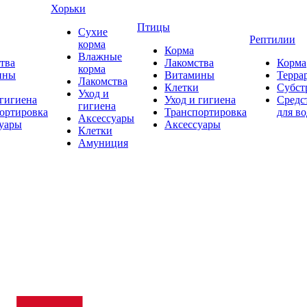
Хорьки
Птицы
Сухие
Рептилии
корма
Корма
Влажные
тва
Лакомства
Корма
корма
ины
Витамины
Терра
Лакомства
Клетки
Субст
Уход и
 гигиена
Уход и гигиена
Средс
гигиена
ортировка
Транспортировка
для в
Аксессуары
уары
Аксессуары
Клетки
Амуниция