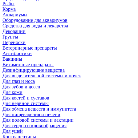
Рыбы
Корма
Аквариумы
Оборудование для аквариумов
Средства для воды и лекарства
Декорации
Грунты
Переноски
Ветеринарные препараты
Антибиотики
Вакцины
Витаминные препараты
Дезинфицирующие вещества
Для выделительной системы и почек
Для глаз и носа
Для зубов и десен
Для кожи
Для костей и суставов
Для нервной системы
Для обмена веществ и иммунитета
Для пищеварения и печени
Для половой системы и лактации
Для сердца и кровообращения
Для ушей
Контрацептивы