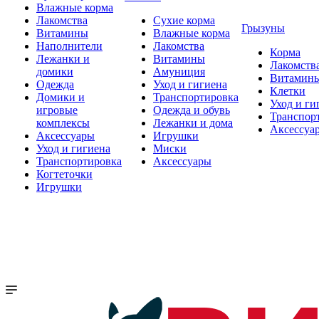
Влажные корма
Лакомства
Сухие корма
Грызуны
Витамины
Влажные корма
Наполнители
Лакомства
Корма
Лежанки и
Витамины
Лакомств
домики
Амуниция
Витамин
Одежда
Уход и гигиена
Клетки
Домики и
Транспортировка
Уход и ги
игровые
Одежда и обувь
Транспор
комплексы
Лежанки и дома
Аксессуа
Аксессуары
Игрушки
Уход и гигиена
Миски
Транспортировка
Аксессуары
Когтеточки
Игрушки