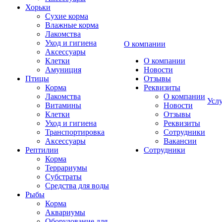
Хорьки
Сухие корма
Влажные корма
Лакомства
Уход и гигиена
О компании
Аксессуары
Клетки
О компании
Амуниция
Новости
Птицы
Отзывы
Корма
Реквизиты
Лакомства
О компании
Усл
Витамины
Новости
Клетки
Отзывы
Уход и гигиена
Реквизиты
Транспортировка
Сотрудники
Аксессуары
Вакансии
Рептилии
Сотрудники
Корма
Террариумы
Субстраты
Средства для воды
Рыбы
Корма
Аквариумы
Оборудование для