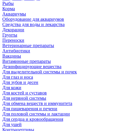
Рыбы
Корма
Аквариумы
Оборудование для аквариумов
Средства для воды и лекарства
Декорации
Грунты
Переноски
Ветеринарные препараты
Антибиотики
Вакцины
Витаминные препараты
Дезинфицирующие вещества
Для выделительной системы и почек
Для глаз и носа
Для зубов и десен
Для кожи
Для костей и суставов
Для нервной системы
Для обмена веществ и иммунитета
Для пищеварения и печени
Для половой системы и лактации
Для сердца и кровообращения
Для ушей
Контрацептивы