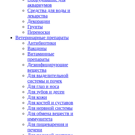
аквариумов
Средства для воды и
лекарства
Декорации
Грунты
Переноски
Ветеринарные препараты
Антибиотики
Вакцины
Витаминные
препараты
Дезинфицирующие
вещества
Для выделительной
системы и почек
Для глаз и носа
Для зубов и десен
Для кожи
Для костей и суставов
Для нервной системы
Для обмена веществ и
иммунитета
Для пищеварения и
печени