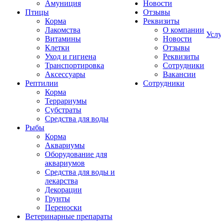
Амуниция
Новости
Птицы
Отзывы
Корма
Реквизиты
Лакомства
О компании
Усл
Витамины
Новости
Клетки
Отзывы
Уход и гигиена
Реквизиты
Транспортировка
Сотрудники
Аксессуары
Вакансии
Рептилии
Сотрудники
Корма
Террариумы
Субстраты
Средства для воды
Рыбы
Корма
Аквариумы
Оборудование для
аквариумов
Средства для воды и
лекарства
Декорации
Грунты
Переноски
Ветеринарные препараты