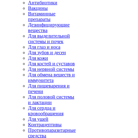
Антибиотики
Вакцины
Витаминные
препараты
Дезинфицирующие
вещества
Для выделительной
системы и почек
Для глаз и носа
Для зубов и десен
Для кожи
Для костей и суставов
Для нервной системы
Для обмена веществ и
иммунитета
Для пищеварения и
печени
Для половой системы
и лактации
Для сердца и
кровообращения
Для ушей
Контрацептивы
Противопаразитарные
средства