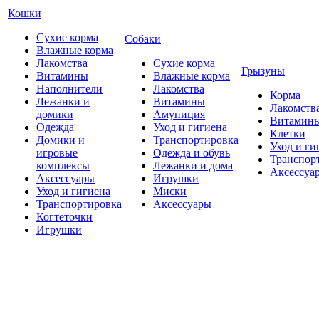
Кошки
Сухие корма
Собаки
Влажные корма
Лакомства
Сухие корма
Грызуны
Витамины
Влажные корма
Наполнители
Лакомства
Корма
Лежанки и
Витамины
Лакомств
домики
Амуниция
Витамин
Одежда
Уход и гигиена
Клетки
Домики и
Транспортировка
Уход и ги
игровые
Одежда и обувь
Транспор
комплексы
Лежанки и дома
Аксессуа
Аксессуары
Игрушки
Уход и гигиена
Миски
Транспортировка
Аксессуары
Когтеточки
Игрушки