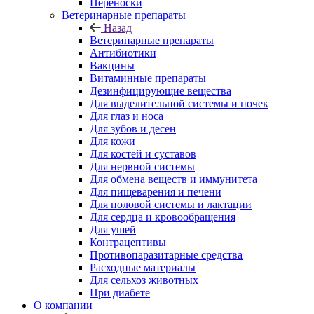
Переноски
Ветеринарные препараты
Назад
Ветеринарные препараты
Антибиотики
Вакцины
Витаминные препараты
Дезинфицирующие вещества
Для выделительной системы и почек
Для глаз и носа
Для зубов и десен
Для кожи
Для костей и суставов
Для нервной системы
Для обмена веществ и иммунитета
Для пищеварения и печени
Для половой системы и лактации
Для сердца и кровообращения
Для ушей
Контрацептивы
Противопаразитарные средства
Расходные материалы
Для сельхоз животных
При диабете
О компании