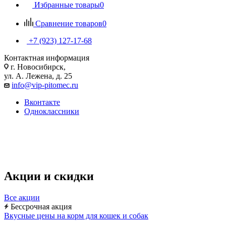
Избранные товары
0
Сравнение товаров
0
+7 (923) 127-17-68
Контактная информация
г. Новосибирск,
ул. А. Лежена, д. 25
info@vip-pitomec.ru
Вконтакте
Одноклассники
Зоомагазин в Новосибирске "Вип-Питомец"
Акции и скидки
Все акции
Бессрочная акция
Вкусные цены на корм для кошек и собак