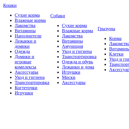
Кошки
Сухие корма
Собаки
Влажные корма
Лакомства
Сухие корма
Грызуны
Витамины
Влажные корма
Наполнители
Лакомства
Корма
Лежанки и
Витамины
Лакомств
домики
Амуниция
Витамин
Одежда
Уход и гигиена
Клетки
Домики и
Транспортировка
Уход и ги
игровые
Одежда и обувь
Транспор
комплексы
Лежанки и дома
Аксессуа
Аксессуары
Игрушки
Уход и гигиена
Миски
Транспортировка
Аксессуары
Когтеточки
Игрушки