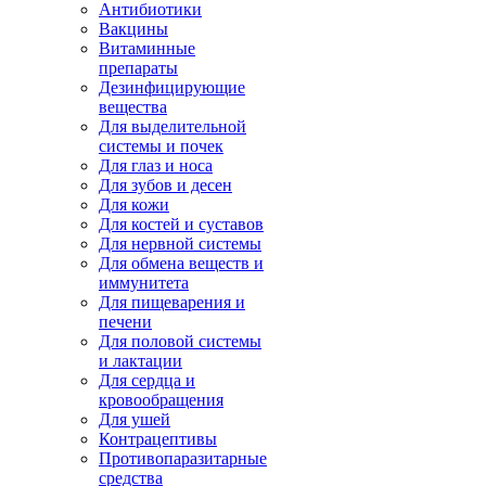
Антибиотики
Вакцины
Витаминные
препараты
Дезинфицирующие
вещества
Для выделительной
системы и почек
Для глаз и носа
Для зубов и десен
Для кожи
Для костей и суставов
Для нервной системы
Для обмена веществ и
иммунитета
Для пищеварения и
печени
Для половой системы
и лактации
Для сердца и
кровообращения
Для ушей
Контрацептивы
Противопаразитарные
средства