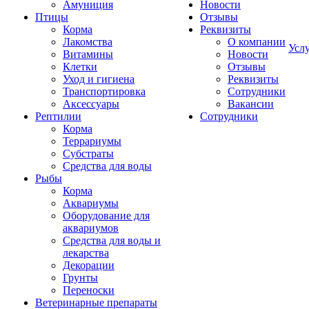
Амуниция
Новости
Птицы
Отзывы
Корма
Реквизиты
Лакомства
О компании
Усл
Витамины
Новости
Клетки
Отзывы
Уход и гигиена
Реквизиты
Транспортировка
Сотрудники
Аксессуары
Вакансии
Рептилии
Сотрудники
Корма
Террариумы
Субстраты
Средства для воды
Рыбы
Корма
Аквариумы
Оборудование для
аквариумов
Средства для воды и
лекарства
Декорации
Грунты
Переноски
Ветеринарные препараты