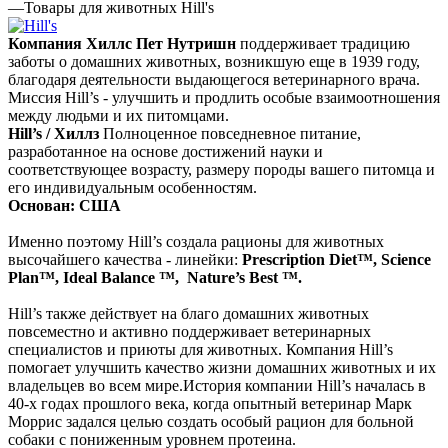
—
Товары для животных Hill's
Компания Хиллс Пет Нутришн
поддерживает традицию
заботы о домашних животных, возникшую еще в 1939 году,
благодаря деятельности выдающегося ветеринарного врача.
Миссия Hill’s - улучшить и продлить особые взаимоотношения
между людьми и их питомцами.
Hill’s / Хиллз
Полноценное повседневное питание,
разработанное на основе достижений науки и
соответствующее возрасту, размеру породы вашего питомца и
его индивидуальным особенностям.
Основан: США
Именно поэтому Hill’s создала рационы для животных
высочайшего качества - линейки:
Prescription Diet™,
Science
Plan™,
Ideal Balance ™,
Nature’s Best ™.
Hill’s также действует на благо домашних животных
повсеместно и активно поддерживает ветеринарных
специалистов и приюты для животных. Компания Hill’s
помогает улучшить качество жизни домашних животных и их
владельцев во всем мире.История компании Hill’s началась в
40-х годах прошлого века, когда опытный ветеринар Марк
Моррис задался целью создать особый рацион для больной
собаки с пониженным уровнем протеина.