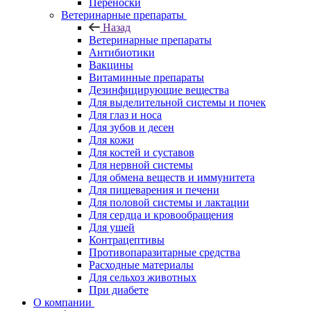
Переноски
Ветеринарные препараты
Назад
Ветеринарные препараты
Антибиотики
Вакцины
Витаминные препараты
Дезинфицирующие вещества
Для выделительной системы и почек
Для глаз и носа
Для зубов и десен
Для кожи
Для костей и суставов
Для нервной системы
Для обмена веществ и иммунитета
Для пищеварения и печени
Для половой системы и лактации
Для сердца и кровообращения
Для ушей
Контрацептивы
Противопаразитарные средства
Расходные материалы
Для сельхоз животных
При диабете
О компании