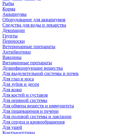
Рыбы
Корма
Аквариумы
Оборудование для аквариумов
Средства для воды и лекарства
Декорации
Грунты
Переноски
Ветеринарные препараты
Антибиотики
Вакцины
Витаминные препараты
Дезинфицирующие вещества
Для выделительной системы и почек
Для глаз и носа
Для зубов и десен
Для кожи
Для костей и суставов
Для нервной системы
Для обмена веществ и иммунитета
Для пищеварения и печени
Для половой системы и лактации
Для сердца и кровообращения
Для ушей
Контрацептивы