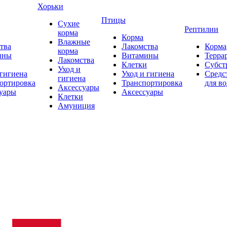
Хорьки
Птицы
Сухие
Рептилии
корма
Корма
Влажные
тва
Лакомства
Корма
корма
ины
Витамины
Терра
Лакомства
Клетки
Субст
Уход и
 гигиена
Уход и гигиена
Средс
гигиена
ортировка
Транспортировка
для в
Аксессуары
уары
Аксессуары
Клетки
Амуниция