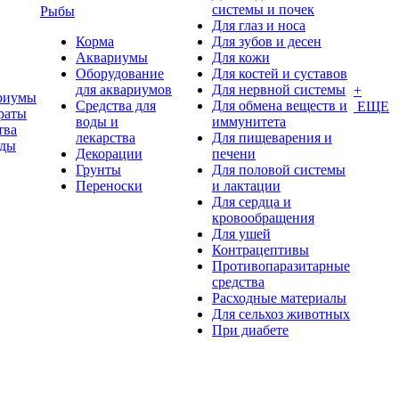
системы и почек
Рыбы
Для глаз и носа
Корма
Для зубов и десен
Аквариумы
Для кожи
Оборудование
Для костей и суставов
для аквариумов
Для нервной системы
+
риумы
Средства для
Для обмена веществ и
ЕЩЕ
раты
воды и
иммунитета
тва
лекарства
Для пищеварения и
оды
Декорации
печени
Грунты
Для половой системы
Переноски
и лактации
Для сердца и
кровообращения
Для ушей
Контрацептивы
Противопаразитарные
средства
Расходные материалы
Для сельхоз животных
При диабете