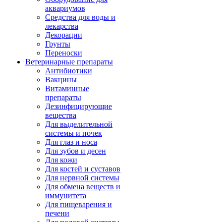
аквариумов
Средства для воды и
лекарства
Декорации
Грунты
Переноски
Ветеринарные препараты
Антибиотики
Вакцины
Витаминные
препараты
Дезинфицирующие
вещества
Для выделительной
системы и почек
Для глаз и носа
Для зубов и десен
Для кожи
Для костей и суставов
Для нервной системы
Для обмена веществ и
иммунитета
Для пищеварения и
печени