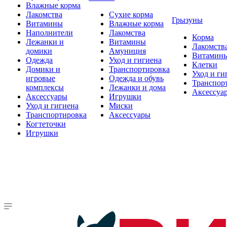
Влажные корма
Лакомства
Сухие корма
Грызуны
Витамины
Влажные корма
Наполнители
Лакомства
Корма
Лежанки и
Витамины
Лакомств
домики
Амуниция
Витамин
Одежда
Уход и гигиена
Клетки
Домики и
Транспортировка
Уход и ги
игровые
Одежда и обувь
Транспор
комплексы
Лежанки и дома
Аксессуа
Аксессуары
Игрушки
Уход и гигиена
Миски
Транспортировка
Аксессуары
Когтеточки
Игрушки