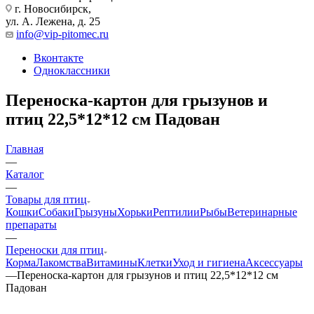
г. Новосибирск,
ул. А. Лежена, д. 25
info@vip-pitomec.ru
Вконтакте
Одноклассники
Переноска-картон для грызунов и
птиц 22,5*12*12 см Падован
Главная
—
Каталог
—
Товары для птиц
Кошки
Собаки
Грызуны
Хорьки
Рептилии
Рыбы
Ветеринарные
препараты
—
Переноски для птиц
Корма
Лакомства
Витамины
Клетки
Уход и гигиена
Аксессуары
—
Переноска-картон для грызунов и птиц 22,5*12*12 см
Падован