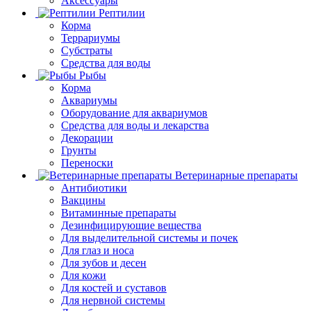
Аксессуары
Рептилии
Корма
Террариумы
Субстраты
Средства для воды
Рыбы
Корма
Аквариумы
Оборудование для аквариумов
Средства для воды и лекарства
Декорации
Грунты
Переноски
Ветеринарные препараты
Антибиотики
Вакцины
Витаминные препараты
Дезинфицирующие вещества
Для выделительной системы и почек
Для глаз и носа
Для зубов и десен
Для кожи
Для костей и суставов
Для нервной системы