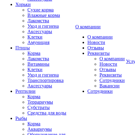
Хорьки
Сухие корма
Влажные корма
Лакомства
Уход и гигиена
О компании
Аксессуары
Клетки
О компании
Амуниция
Новости
Птицы
Отзывы
Корма
Реквизиты
Лакомства
О компании
Усл
Витамины
Новости
Клетки
Отзывы
Уход и гигиена
Реквизиты
Транспортировка
Сотрудники
Аксессуары
Вакансии
Рептилии
Сотрудники
Корма
Террариумы
Субстраты
Средства для воды
Рыбы
Корма
Аквариумы
Оборудование для