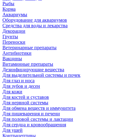
Рыбы
Корма
Аквариумы
Оборудование для аквариумов
Средства для воды и лекарства
Декорации
Грунты
Переноски
Ветеринарные препараты
Антибиотики
Вакцины
Витаминные препараты
Дезинфицирующие вещества
Для выделительной системы и почек
Для глаз и носа
Для зубов и десен
Для кожи
Для костей и суставов
Для нервной системы
Для обмена веществ и иммунитета
Для пищеварения и печени
Для половой системы и лактации
Для сердца и кровообращения
Для ушей
Контрацептивы