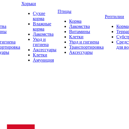
Хорьки
Птицы
Сухие
Рептилии
корма
Корма
Влажные
тва
Лакомства
Корма
корма
ины
Витамины
Терра
Лакомства
Клетки
Субст
Уход и
 гигиена
Уход и гигиена
Средс
гигиена
ортировка
Транспортировка
для в
Аксессуары
уары
Аксессуары
Клетки
Амуниция