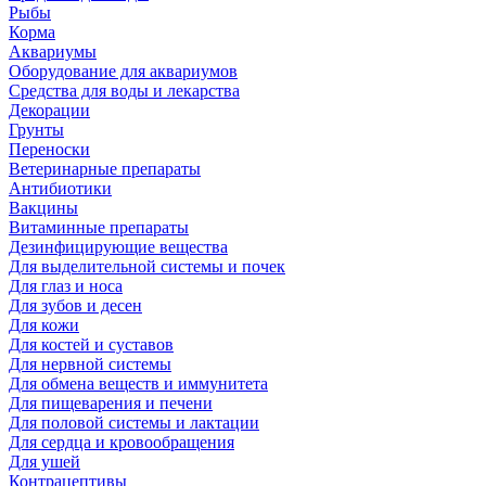
Рыбы
Корма
Аквариумы
Оборудование для аквариумов
Средства для воды и лекарства
Декорации
Грунты
Переноски
Ветеринарные препараты
Антибиотики
Вакцины
Витаминные препараты
Дезинфицирующие вещества
Для выделительной системы и почек
Для глаз и носа
Для зубов и десен
Для кожи
Для костей и суставов
Для нервной системы
Для обмена веществ и иммунитета
Для пищеварения и печени
Для половой системы и лактации
Для сердца и кровообращения
Для ушей
Контрацептивы