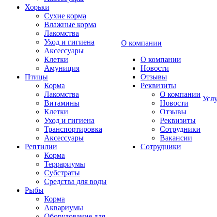
Хорьки
Сухие корма
Влажные корма
Лакомства
Уход и гигиена
О компании
Аксессуары
Клетки
О компании
Амуниция
Новости
Птицы
Отзывы
Корма
Реквизиты
Лакомства
О компании
Усл
Витамины
Новости
Клетки
Отзывы
Уход и гигиена
Реквизиты
Транспортировка
Сотрудники
Аксессуары
Вакансии
Рептилии
Сотрудники
Корма
Террариумы
Субстраты
Средства для воды
Рыбы
Корма
Аквариумы
Оборудование для