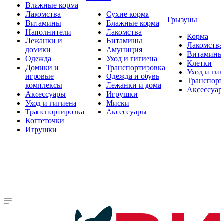
Влажные корма
Лакомства
Сухие корма
Грызуны
Витамины
Влажные корма
Наполнители
Лакомства
Корма
Лежанки и
Витамины
Лакомств
домики
Амуниция
Витамин
Одежда
Уход и гигиена
Клетки
Домики и
Транспортировка
Уход и ги
игровые
Одежда и обувь
Транспор
комплексы
Лежанки и дома
Аксессуа
Аксессуары
Игрушки
Уход и гигиена
Миски
Транспортировка
Аксессуары
Когтеточки
Игрушки