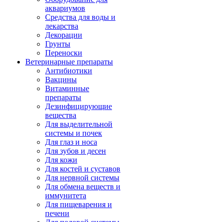
аквариумов
Средства для воды и
лекарства
Декорации
Грунты
Переноски
Ветеринарные препараты
Антибиотики
Вакцины
Витаминные
препараты
Дезинфицирующие
вещества
Для выделительной
системы и почек
Для глаз и носа
Для зубов и десен
Для кожи
Для костей и суставов
Для нервной системы
Для обмена веществ и
иммунитета
Для пищеварения и
печени