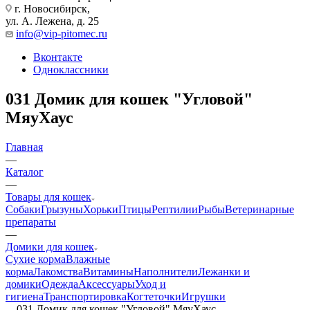
г. Новосибирск,
ул. А. Лежена, д. 25
info@vip-pitomec.ru
Вконтакте
Одноклассники
031 Домик для кошек "Угловой"
МяуХаус
Главная
—
Каталог
—
Товары для кошек
Собаки
Грызуны
Хорьки
Птицы
Рептилии
Рыбы
Ветеринарные
препараты
—
Домики для кошек
Сухие корма
Влажные
корма
Лакомства
Витамины
Наполнители
Лежанки и
домики
Одежда
Аксессуары
Уход и
гигиена
Транспортировка
Когтеточки
Игрушки
—
031 Домик для кошек "Угловой" МяуХаус