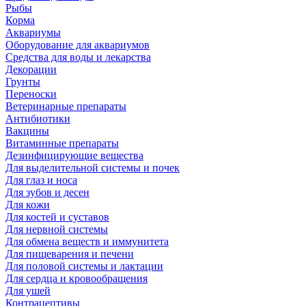
Рыбы
Корма
Аквариумы
Оборудование для аквариумов
Средства для воды и лекарства
Декорации
Грунты
Переноски
Ветеринарные препараты
Антибиотики
Вакцины
Витаминные препараты
Дезинфицирующие вещества
Для выделительной системы и почек
Для глаз и носа
Для зубов и десен
Для кожи
Для костей и суставов
Для нервной системы
Для обмена веществ и иммунитета
Для пищеварения и печени
Для половой системы и лактации
Для сердца и кровообращения
Для ушей
Контрацептивы