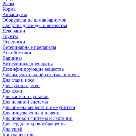
Рыбы
Корма
Аквариумы
Оборудование для аквариумов
Средства для воды и лекарства
Декорации
Грунты
Переноски
Ветеринарные препараты
Антибиотики
Вакцины
Витаминные препараты
Дезинфицирующие вещества
Для выделительной системы и почек
Для глаз и носа
Для зубов и десен
Для кожи
Для костей и суставов
Для нервной системы
Для обмена веществ и иммунитета
Для пищеварения и печени
Для половой системы и лактации
Для сердца и кровообращения
Для ушей
Контрацептивы