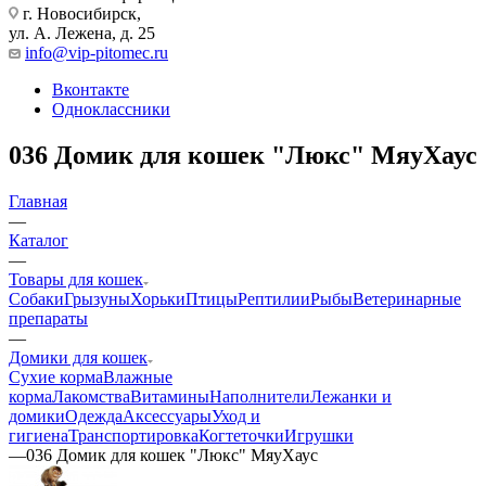
г. Новосибирск,
ул. А. Лежена, д. 25
info@vip-pitomec.ru
Вконтакте
Одноклассники
036 Домик для кошек "Люкс" МяуХаус
Главная
—
Каталог
—
Товары для кошек
Собаки
Грызуны
Хорьки
Птицы
Рептилии
Рыбы
Ветеринарные
препараты
—
Домики для кошек
Сухие корма
Влажные
корма
Лакомства
Витамины
Наполнители
Лежанки и
домики
Одежда
Аксессуары
Уход и
гигиена
Транспортировка
Когтеточки
Игрушки
—
036 Домик для кошек "Люкс" МяуХаус