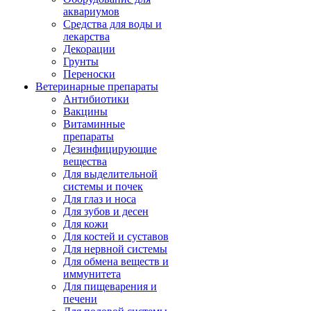
аквариумов
Средства для воды и
лекарства
Декорации
Грунты
Переноски
Ветеринарные препараты
Антибиотики
Вакцины
Витаминные
препараты
Дезинфицирующие
вещества
Для выделительной
системы и почек
Для глаз и носа
Для зубов и десен
Для кожи
Для костей и суставов
Для нервной системы
Для обмена веществ и
иммунитета
Для пищеварения и
печени