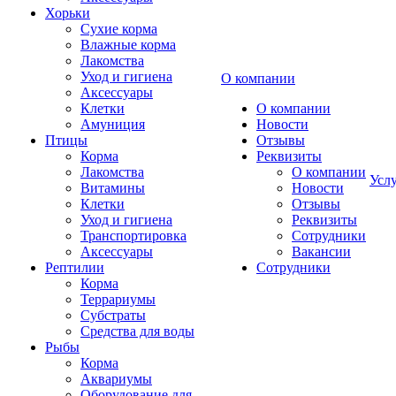
Хорьки
Сухие корма
Влажные корма
Лакомства
Уход и гигиена
О компании
Аксессуары
Клетки
О компании
Амуниция
Новости
Птицы
Отзывы
Корма
Реквизиты
Лакомства
О компании
Усл
Витамины
Новости
Клетки
Отзывы
Уход и гигиена
Реквизиты
Транспортировка
Сотрудники
Аксессуары
Вакансии
Рептилии
Сотрудники
Корма
Террариумы
Субстраты
Средства для воды
Рыбы
Корма
Аквариумы
Оборудование для