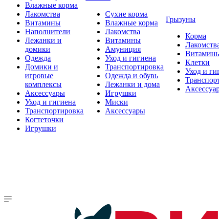
Влажные корма
Лакомства
Сухие корма
Грызуны
Витамины
Влажные корма
Наполнители
Лакомства
Корма
Лежанки и
Витамины
Лакомств
домики
Амуниция
Витамин
Одежда
Уход и гигиена
Клетки
Домики и
Транспортировка
Уход и ги
игровые
Одежда и обувь
Транспор
комплексы
Лежанки и дома
Аксессуа
Аксессуары
Игрушки
Уход и гигиена
Миски
Транспортировка
Аксессуары
Когтеточки
Игрушки