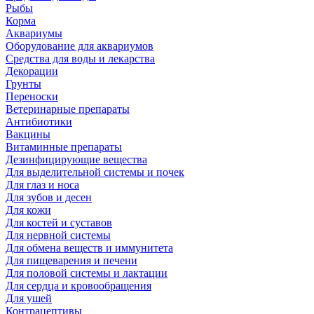
Рыбы
Корма
Аквариумы
Оборудование для аквариумов
Средства для воды и лекарства
Декорации
Грунты
Переноски
Ветеринарные препараты
Антибиотики
Вакцины
Витаминные препараты
Дезинфицирующие вещества
Для выделительной системы и почек
Для глаз и носа
Для зубов и десен
Для кожи
Для костей и суставов
Для нервной системы
Для обмена веществ и иммунитета
Для пищеварения и печени
Для половой системы и лактации
Для сердца и кровообращения
Для ушей
Контрацептивы