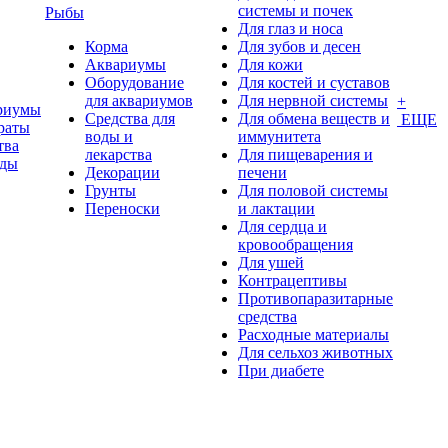
системы и почек
Рыбы
Для глаз и носа
Корма
Для зубов и десен
Аквариумы
Для кожи
Оборудование
Для костей и суставов
для аквариумов
Для нервной системы
+
риумы
Средства для
Для обмена веществ и
ЕЩЕ
раты
воды и
иммунитета
тва
лекарства
Для пищеварения и
оды
Декорации
печени
Грунты
Для половой системы
Переноски
и лактации
Для сердца и
кровообращения
Для ушей
Контрацептивы
Противопаразитарные
средства
Расходные материалы
Для сельхоз животных
При диабете