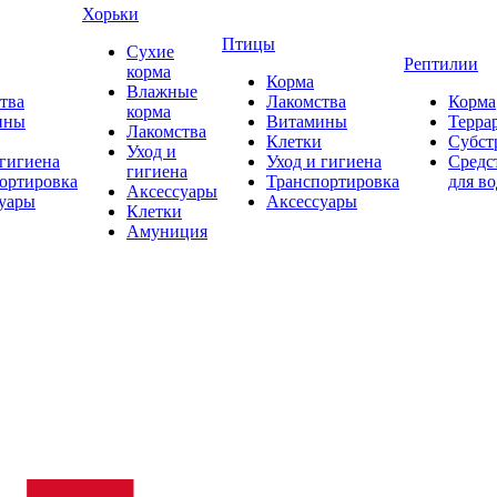
Хорьки
Птицы
Сухие
Рептилии
корма
Корма
Влажные
тва
Лакомства
Корма
корма
ины
Витамины
Терра
Лакомства
Клетки
Субст
Уход и
 гигиена
Уход и гигиена
Средс
гигиена
ортировка
Транспортировка
для в
Аксессуары
уары
Аксессуары
Клетки
Амуниция